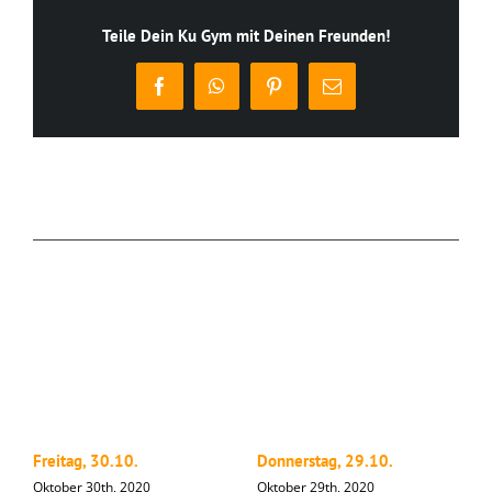
Teile Dein Ku Gym mit Deinen Freunden!
Facebook
WhatsApp
Pinterest
E-
Mail
Ähnliche Beiträge
Freitag, 30.10.
Donnerstag, 29.10.
M
Oktober 30th, 2020
Oktober 29th, 2020
O