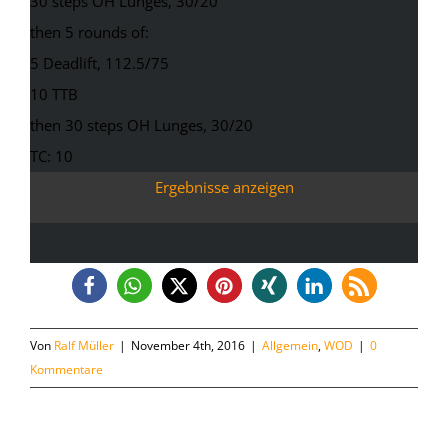
30 steps OH Lunges, 30/20
then 5 rounds of:
5 Deadlift, 112.5/75
10 TTB
then 30 steps OH Lunges, 30/20
TC: 10
Ergebnisse anzeigen
Von
Ralf Müller
|
November 4th, 2016
|
Allgemein
,
WOD
|
0
Kommentare