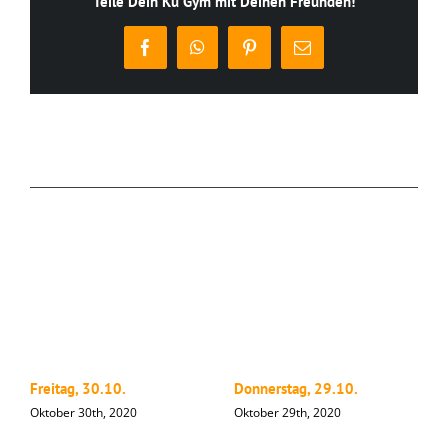
Teile Dein Ku Gym mit Deinen Freunden!
Facebook
WhatsApp
Pinterest
E-
Mail
Ähnliche Beiträge
Freitag, 30.10.
Donnerstag, 29.10.
M
Oktober 30th, 2020
Oktober 29th, 2020
O