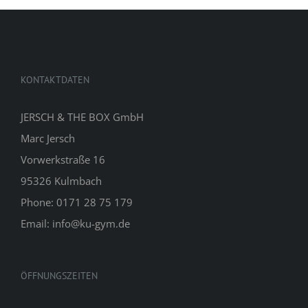
KONTAKTDATEN
JERSCH & THE BOX GmbH
Marc Jersch
Vorwerkstraße 16
95326 Kulmbach
Phone: 0171 28 75 179
Email: info@ku-gym.de
ÖFFNUNGSZEITEN