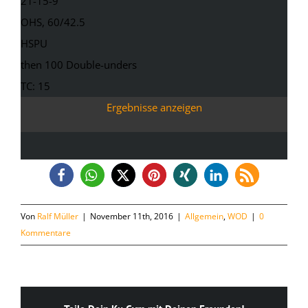
21-15-9
OHS, 60/42.5
HSPU
then 100 Double-unders
TC: 15
Ergebnisse anzeigen
Von
Ralf Müller
|
November 11th, 2016
|
Allgemein
,
WOD
|
0
Kommentare