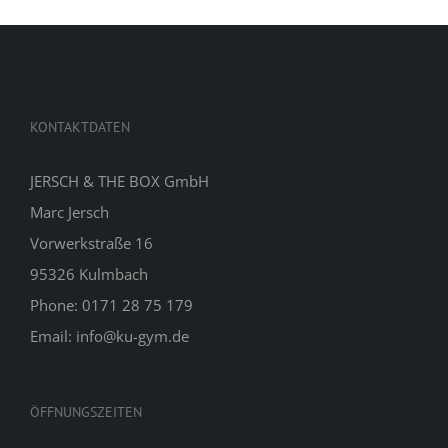
KONTAKTDATEN
JERSCH & THE BOX GmbH
Marc Jersch
Vorwerkstraße 16
95326 Kulmbach
Phone: 0171 28 75 179
Email: info@ku-gym.de
ÖFFNUNGSZEITEN