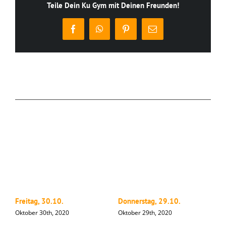
Teile Dein Ku Gym mit Deinen Freunden!
Facebook
WhatsApp
Pinterest
E-
Mail
Ähnliche Beiträge
Freitag, 30.10.
Donnerstag, 29.10.
M
Oktober 30th, 2020
Oktober 29th, 2020
O