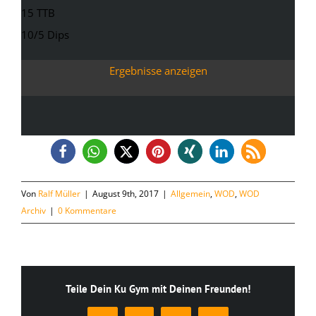
15 TTB
10/5 Dips
Ergebnisse anzeigen
Von
Ralf Müller
|
August 9th, 2017
|
Allgemein
,
WOD
,
WOD
Archiv
|
0 Kommentare
Teile Dein Ku Gym mit Deinen Freunden!