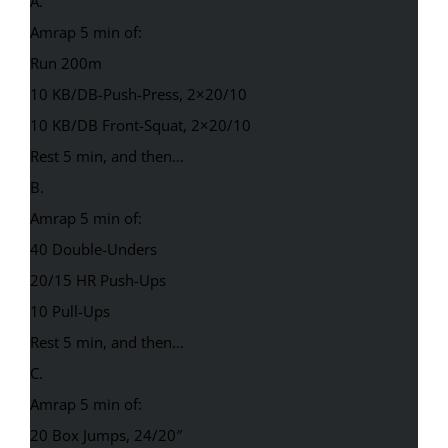
A.
Amrap 5 min of:
Run 200m
10 KB/DB-Push-Press, 2×20/10
10 KB/DB Front-Squat, 2×20/10
Rest 5 min, and then…
B.
Amrap 5 min of:
40 Double-Unders
20/15 HR Push-Ups
10 Pull-Ups
Rest 5 min, and then…
C.
Amrap 5 min of:
20 Box Jumps, 24/20″