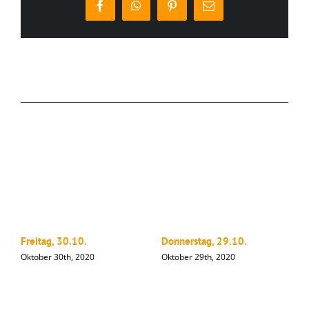
Facebook
WhatsApp
Pinterest
E-
Mail
Ähnliche Beiträge
Freitag, 30.10.
Donnerstag, 29.10.
M
Oktober 30th, 2020
Oktober 29th, 2020
O
Hinterlasse einen Kommentar