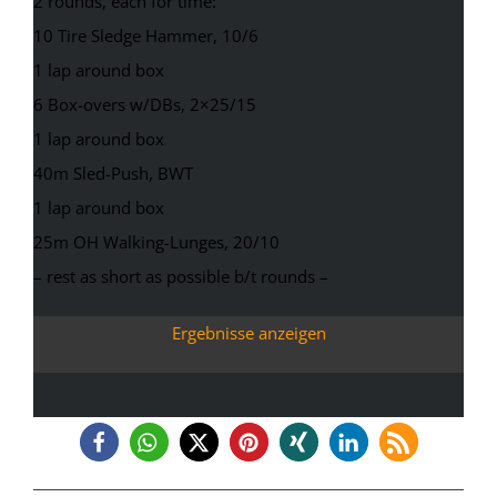
2 rounds, each for time:
10 Tire Sledge Hammer, 10/6
1 lap around box
6 Box-overs w/DBs, 2×25/15
1 lap around box
40m Sled-Push, BWT
1 lap around box
25m OH Walking-Lunges, 20/10
– rest as short as possible b/t rounds –
Ergebnisse anzeigen