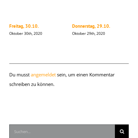
Freitag, 30.10.
Donnerstag, 29.10.
M
Oktober 30th, 2020
Oktober 29th, 2020
O
Hinterlasse einen Kommentar
Du musst
angemeldet
sein, um einen Kommentar
schreiben zu können.
Suche