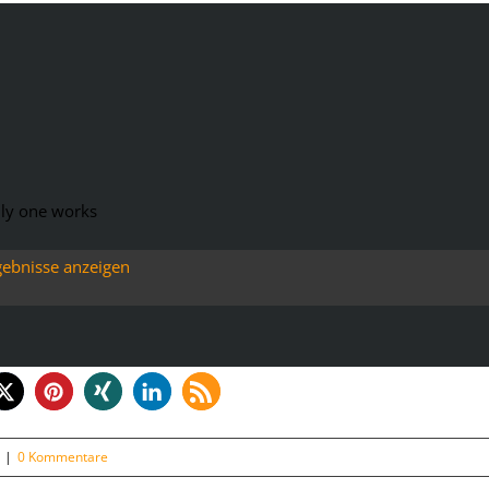
nly one works
gebnisse anzeigen
|
0 Kommentare