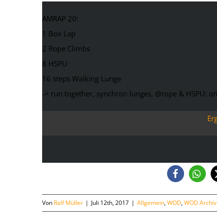
AMRAP 20:
1 Box Lap
2 Rope Climbs
8 HSPU
16 steps Walking Lunge
-> run together, synchron lunges, @rope & HSPU: o
Er
Von
Ralf Müller
|
Juli 12th, 2017
|
Allgemein
,
WOD
,
WOD Archiv