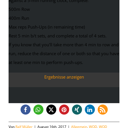
Against a 5-min running clock, complete:
500m Row
400m Run
Max reps Push-Ups (in remaining time)
Rest 5 min b/t sets, and complete a total of 4 sets.
If you know that you’ll take more than 4 min to row and
run, reduce the distance of one or both so that you have
at least one min to perform push-ups.
Ergebnisse anzeigen
Von
Ralf Müller
|
August 16th, 2017
|
Allgemein
,
WOD
,
WOD