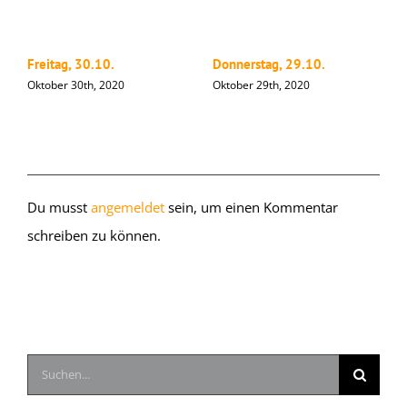
Freitag, 30.10.
Donnerstag, 29.10.
M
Oktober 30th, 2020
Oktober 29th, 2020
O
Hinterlasse einen Kommentar
Du musst
angemeldet
sein, um einen Kommentar
schreiben zu können.
Suche
nach: