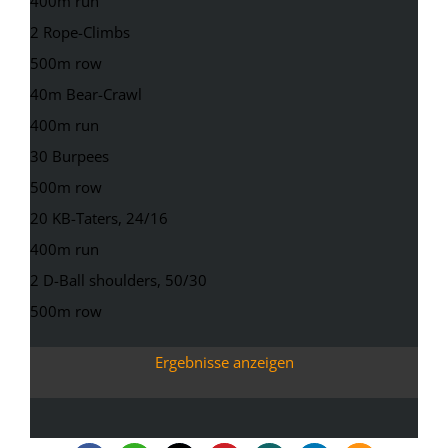
400m run
2 Rope-Climbs
500m row
40m Bear-Crawl
400m run
30 Burpees
500m row
20 KB-Taters, 24/16
400m run
2 D-Ball shoulders, 50/30
500m row
Ergebnisse anzeigen