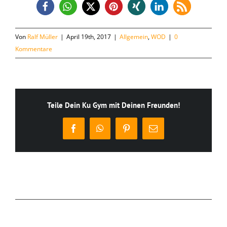
Von
Ralf Müller
|
April 19th, 2017
|
Allgemein
,
WOD
|
0
Kommentare
Teile Dein Ku Gym mit Deinen Freunden!
Facebook
WhatsApp
Pinterest
E-
Mail
Ähnliche Beiträge