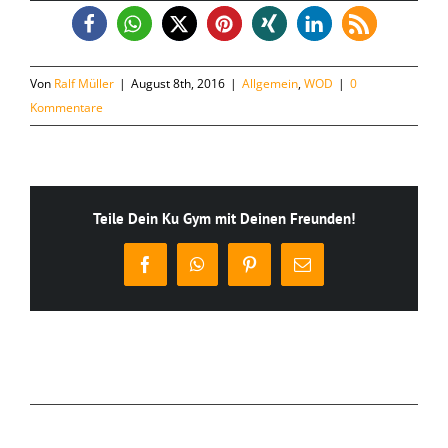
Von
Ralf Müller
|
August 8th, 2016
|
Allgemein
,
WOD
|
0
Kommentare
Teile Dein Ku Gym mit Deinen Freunden!
Facebook
WhatsApp
Pinterest
E-
Mail
Ähnliche Beiträge