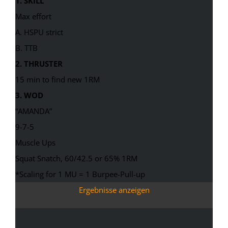
1. SKILL
Max effort
A. HSPU strict
B. TTB
2. THRUSTER
15 min to find new 1RM
3. WOD
“AMANDA”
9-7-5
Muscle Ups
Squat Snatch, 60/42.5 or 65% 1RM
*Scaling for 1 MU = 1 Burpee-Pull-up
Ergebnisse anzeigen