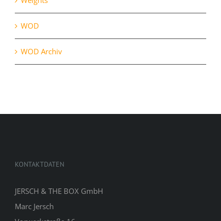
Weights
WOD
WOD Archiv
KONTAKTDATEN
JERSCH & THE BOX GmbH
Marc Jersch