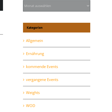
Archiv
l
Kategorien
Allgemein
Ernährung
kommende Events
vergangene Events
Mittwoch, 28.10.
Weights
Oktober 28th, 2020
WOD