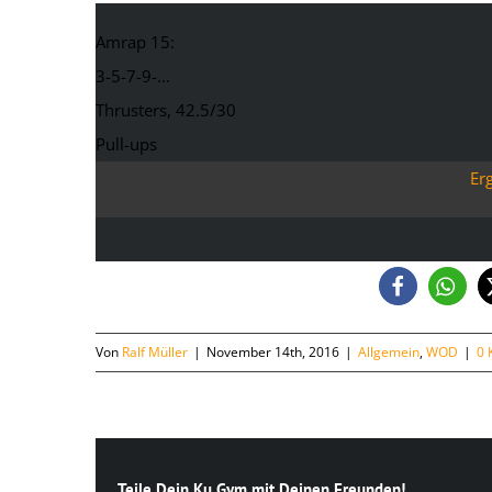
Amrap 15:
3-5-7-9-…
Thrusters, 42.5/30
Pull-ups
Er
Von
Ralf Müller
|
November 14th, 2016
|
Allgemein
,
WOD
|
0 
Teile Dein Ku Gym mit Deinen Freunden!