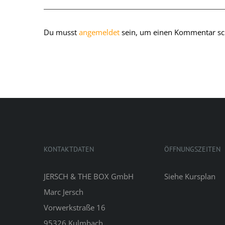
Du musst
angemeldet
sein, um einen Kommentar sc
KONTAKTDATEN
ÖFFNUNGSZEITEN
JERSCH & THE BOX GmbH
Siehe
Kursplan
Marc Jersch
Vorwerkstraße 16
95326 Kulmbach