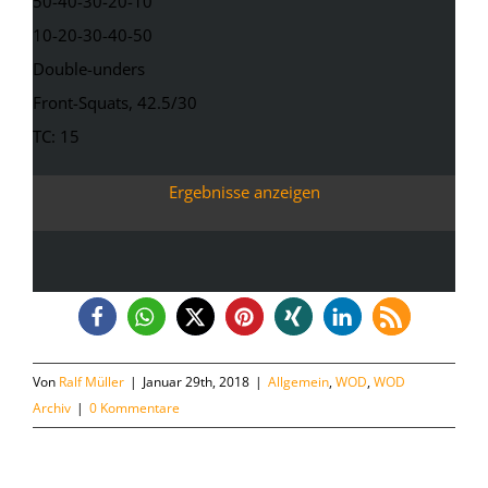
50-40-30-20-10
10-20-30-40-50
Double-unders
Front-Squats, 42.5/30
TC: 15
Ergebnisse anzeigen
Von
Ralf Müller
|
Januar 29th, 2018
|
Allgemein
,
WOD
,
WOD
Archiv
|
0 Kommentare