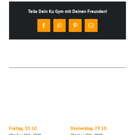
Teile Dein Ku Gym mit Deinen Freunden!
Facebook
WhatsApp
Pinterest
E-
Mail
Ähnliche Beiträge
Freitag, 30.10.
Donnerstag, 29.10.
M