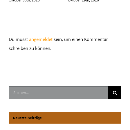
Oktober 30th, 2020
Oktober 29th, 2020
O
Hinterlasse einen Kommentar
Du musst
angemeldet
sein, um einen Kommentar
schreiben zu können.
Suche
nach:
Neueste Beiträge