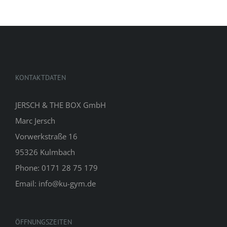
KONTAKTDATEN
JERSCH & THE BOX GmbH
Marc Jersch
Vorwerkstraße 16
95326 Kulmbach
Phone: 0171 28 75 179
Email: info@ku-gym.de
ÖFFNUNGSZEITEN