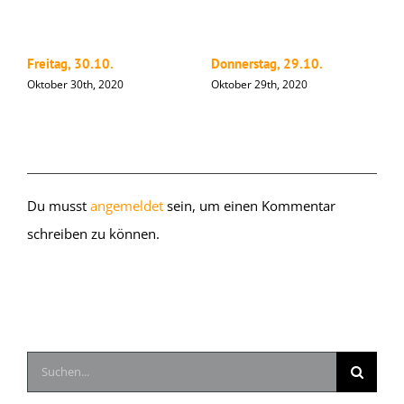
Freitag, 30.10.
Donnerstag, 29.10.
M
Oktober 30th, 2020
Oktober 29th, 2020
O
Hinterlasse einen Kommentar
Du musst
angemeldet
sein, um einen Kommentar
schreiben zu können.
Suche
nach: