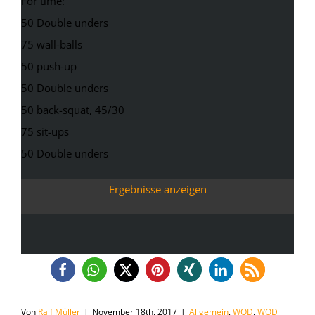
For time:
50 Double unders
75 wall-balls
50 push-up
50 Double unders
50 back-squat, 45/30
75 sit-ups
50 Double unders
Ergebnisse anzeigen
Von
Ralf Müller
|
November 18th, 2017
|
Allgemein
,
WOD
,
WOD